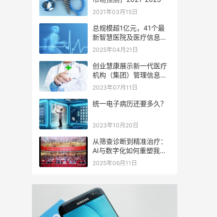
2021年03月15日
总规模超1亿元，41个最
新智慧医院及医疗信息化
建设项目招标进行中
2025年04月21日
创业慧康展示新一代医疗
机构（集团）管理信息系
统Hi-HIS
2023年07月11日
统一电子病历还要多久？
2023年10月20日
从筛查诊断到精准治疗：
AI与数字化如何重塑我国
肝病防治格局？
2025年06月11日