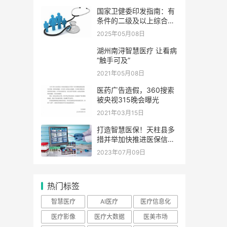
国家卫健委印发指南：有
条件的二级及以上综合医
院要开设老年医学科
2025年05月08日
湖州南浔智慧医疗 让看病
“触手可及”
2021年05月08日
医药广告造假，360搜索
被央视315晚会曝光
2021年03月15日
打造智慧医保！天柱县多
措并举加快推进医保信息
化、标准化建设
2023年07月09日
热门标签
智慧医疗
AI医疗
医疗信息化
医疗影像
医疗大数据
医美市场