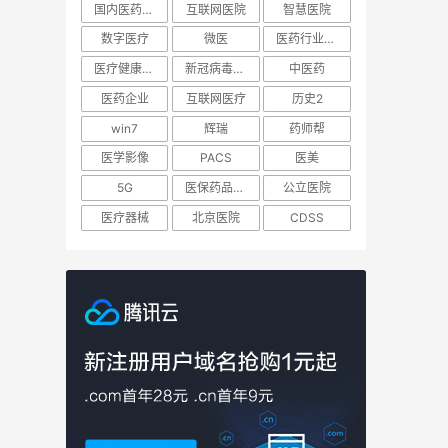
国内医药企业
互联网医院
智慧医院
数字医疗
微医
医药行业现状分析
医疗健康技术
新冠病毒疫苗
中医药
医药企业
互联网医疗
历史2
win7
辉瑞
药师帮
医学影像
PACS
医美
5G
医保药品目录
公立医院
医疗器械
北京医院
CDSS