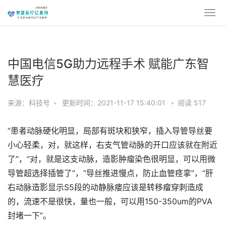
中国电信5G助力远程手术 赋能广东智
慧医疗
来源：科技号
•
更新时间：2021-11-17 15:40:01
•
阅读
517
“患者动脉硬化明显，局部有斑块和狭窄，插入导管导丝要
小心轻柔，对，就这样，右支气管动脉的开口应该就在附近
了”，“对，就是这支动脉，造影肿瘤染色很明显，可以用微
导管超选择插管了”，“导丝推进慢点，防止血管痉挛”，“肝
右动脉造影显示S5段的动静脉瘘应该是转移瘤穿刺造成
的，流速不是很快，量也一般，可以用150-350um的PVA
封堵一下”。